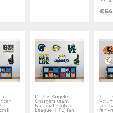
etc st
€
54
lle
De Los Angeles
Tenne
rican
Chargers team
Volun
team
National Football
voetb
tball
League (NFL) fan
fan wa