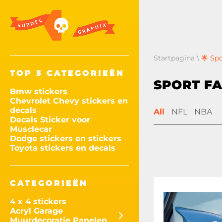
Startpagina
\
🌟 Spo
TOP 5 CATEGORIEËN
SPORT FA
Bmw stickers
Chevrolet Chevy stickers en
decals
All
NFL
NBA
Decals Sticker voor
Musclecar
Dodge stickers en stickers
Toyota stickers en decals
CATEGORIEËN
4 x 4 stickers
Acryl Garage
Muurdecoratie Panelen