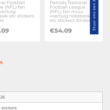
Stuur ons een bericht
nal Football
Patriots National
e (NFL) fan
Football League
voertuig
(NFL) fan muur
ook etc stickers
voertuig notebook
rs
etc stickers stickers
.09
€
54.09
n
026
 stickers