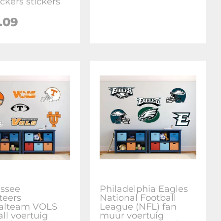
ickers stickers
.09
ssee
Philadelphia Eagles
teers
National Football
alteam VOLS
League (NFL) fan
ll voertuig
muur voertuig