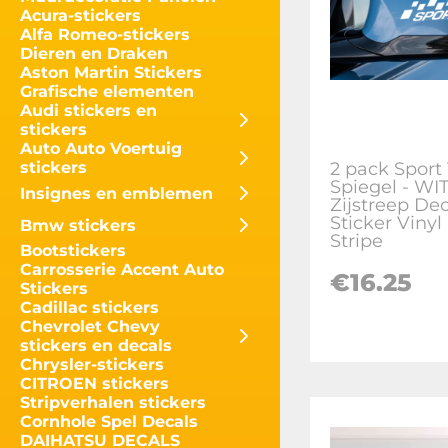
Acura-stickers
Alfa Romeo-stickers
Dieren en Draken
Aston Martin Stickers
Grafische elementen
Audi stickers en
stickers
Auto Auto Voertuig
2 pack Sport
stickers
Spiegel - WI
Insignes en emblemen
Zijstreep Dec
Sticker Vinyl
Bmw stickers
Stripe
Bootstickers
Carrosserie Accent Auto
€
16.25
Stickers
Cadillac stickers
Chevrolet Chevy
stickers en decals
Chrysler-stickers
CITROEN stickers
Stripverhalen stickers
Cornhole Spel Decals
DAIHATSU DECALS