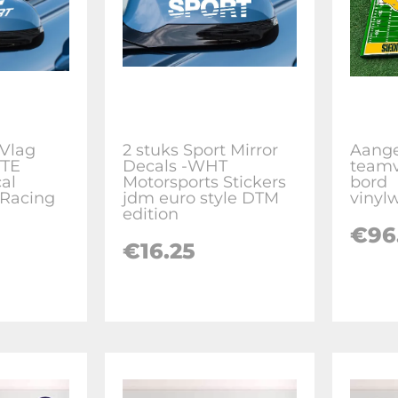
 Vlag
2 stuks Sport Mirror
Aange
TTE
Decals -WHT
teamv
al
Motorsports Stickers
bord
 Racing
jdm euro style DTM
vinyl
edition
€
96
€
16.25