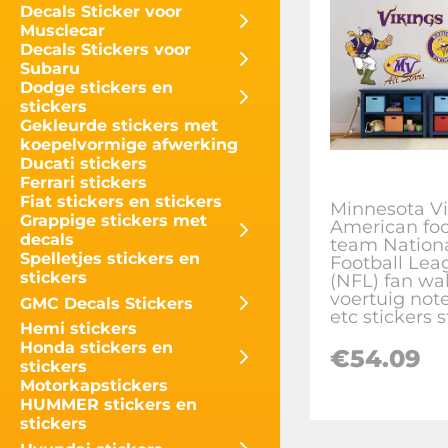
Decals Sticker voor
Musclecar
Decals Stickers voor
Subaru
Dodge stickers en
stickers
Gekleurde stickers met
koepelvormige afwerking
Ducati stickers
Ferrari stickers
Fiat stickers en stickers
Minnesota Vi
Grappige stickers met
American foo
decals
team Nation
Spelletjes stickers en
Football Lea
stickers
(NFL) fan wal
voertuig not
GMC Decals Stickers
etc stickers s
Hemi stickers
Honda stickers en
€
54.09
stickers
Motorkapstickers
HUMMER stickers en
stickers