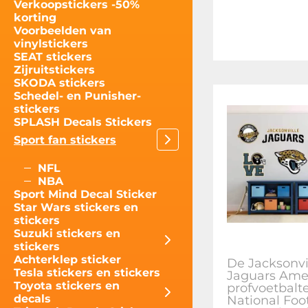
Verkoopstickers -50%
korting
Voorbeelden van
vinylstickers
SEAT stickers
Zijruitstickers
SKODA stickers
Schedel- en Punisher-
stickers
SPLASH Decals Stickers
Sport fan stickers
NFL
NBA
Sport Mind Decal Sticker
Star Wars stickers en
stickers
Suzuki stickers en
stickers
Achterklep sticker
De Jacksonvi
Tesla stickers en stickers
Jaguars Ame
Toyota stickers en
profvoetbal
decals
National Foo