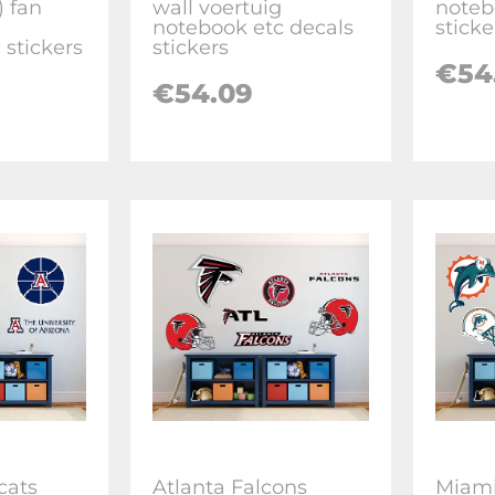
 fan
wall voertuig
noteb
notebook etc decals
sticke
 stickers
stickers
€
54
€
54.09
cats
Atlanta Falcons
Miami