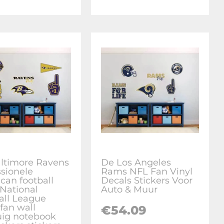
ltimore Ravens
De Los Angeles
ssionele
Rams NFL Fan Vinyl
can football
Decals Stickers Voor
National
Auto & Muur
all League
fan wall
€
54.09
uig notebook