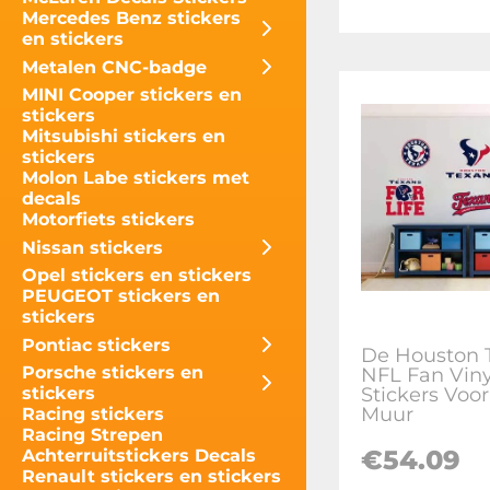
Mercedes Benz stickers
en stickers
Metalen CNC-badge
MINI Cooper stickers en
stickers
Mitsubishi stickers en
stickers
Molon Labe stickers met
decals
Motorfiets stickers
Nissan stickers
Opel stickers en stickers
PEUGEOT stickers en
stickers
Pontiac stickers
De Houston 
Porsche stickers en
NFL Fan Viny
Stickers Voo
stickers
Muur
Racing stickers
Racing Strepen
€
54.09
Achterruitstickers Decals
Renault stickers en stickers