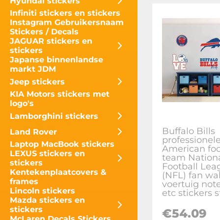
Hyundai stickers
Infiniti stickers en stickers
Instagram Gebruikersnaam
Stickers / Decals
JAGUAR stickers en
stickers
Japanse binnenlandse
markt JDM
Jeep stickers
KIA Motors stickers met
logo's
Lamborghini stickers
Buffalo Bills
Land Rover
professionel
Laptop MacBook stickers
American foo
LEXUS stickers en
team Nation
stickers
Football Lea
Kentekenplaatcovers &
(NFL) fan wal
frames
voertuig not
Lincoln stickers
etc stickers s
Mazda stickers en
stickers
€
54.09
McLaren Decals Stickers