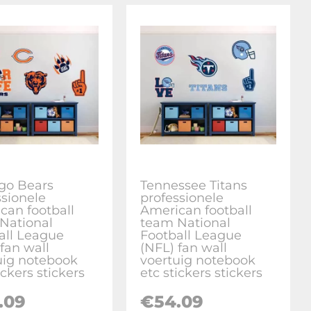
go Bears
Tennessee Titans
ssionele
professionele
can football
American football
National
team National
all League
Football League
fan wall
(NFL) fan wall
uig notebook
voertuig notebook
ickers stickers
etc stickers stickers
.09
€
54.09