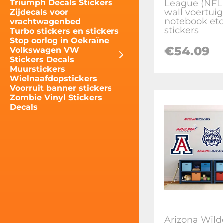
League (NFL)
Triumph Decals Stickers
wall voertuig
Zijdecals voor
notebook etc
vrachtwagenbed
stickers
Turbo stickers en stickers
Stop oorlog in Oekraïne
€
54.09
Volkswagen VW
Stickers Decals
Muurstickers
Wielnaafdopstickers
Voorruit banner stickers
Zombie Vinyl Stickers
Decals
Arizona Wild