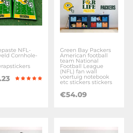
paste NFL-
Green Bay Packers
eld Cornhole-
American football
team National
wrapstickers
Football League
(NFL) fan wall
voertuig notebook
.23
etc stickers stickers
€
54.09