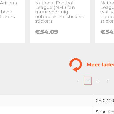
 Arizona
National Football
Natio
League (NFL) fan
Leagu
ebook
muur voertuig
wall 
tickers
notebook etc stickers
noteb
stickers
sticke
€
54.09
€
54
Meer lade
«
2
»
1
08-07-2
Sport fan