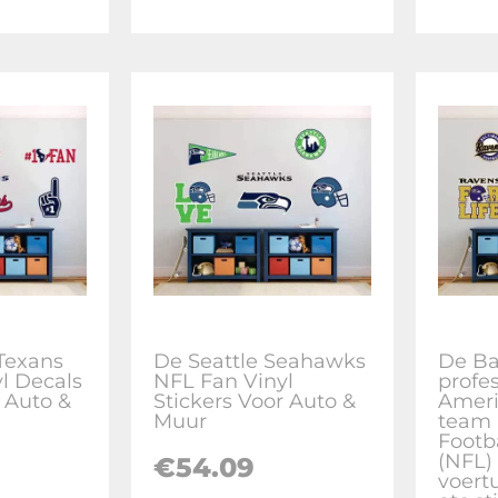
Texans
De Seattle Seahawks
De Ba
l Decals
NFL Fan Vinyl
profe
r Auto &
Stickers Voor Auto &
Ameri
Muur
team 
Footb
(NFL) 
€
54.09
voert