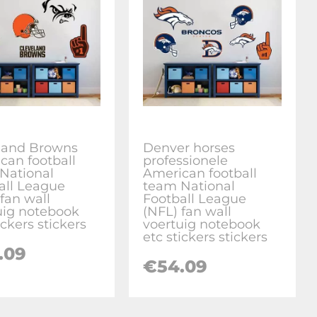
land Browns
Denver horses
can football
professionele
National
American football
all League
team National
fan wall
Football League
uig notebook
(NFL) fan wall
ickers stickers
voertuig notebook
etc stickers stickers
.09
€
54.09