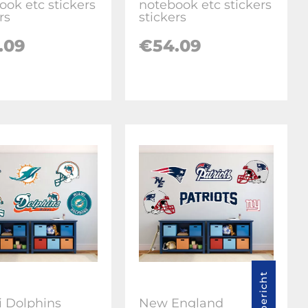
ook etc stickers
notebook etc stickers
rs
stickers
.09
€
54.09
 Dolphins
New England