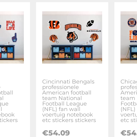
Cincinnati Bengals
Chica
e
professionele
profe
tball
American football
Ameri
al
team National
team 
gue
Football League
Footb
l
(NFL) fan wall
(NFL) 
ebook
voertuig notebook
voert
tickers
etc stickers stickers
etc st
€
54.09
€
54