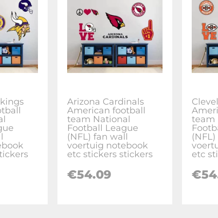
kings
Arizona Cardinals
Cleve
tball
American football
Ameri
al
team National
team 
gue
Football League
Footb
l
(NFL) fan wall
(NFL) 
ebook
voertuig notebook
voert
tickers
etc stickers stickers
etc st
€
54.09
€
54