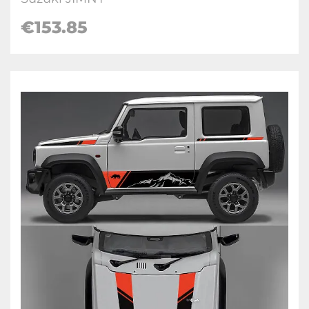
€
153.85