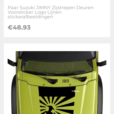
Paar Suzuki JIMNY Zijstrepen Deuren
Voorsticker Logo Lijnen
stickerafbeeldingen
€
48.93