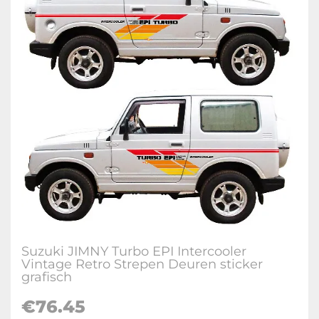
Suzuki JIMNY Turbo EPI Intercooler
Vintage Retro Strepen Deuren sticker
grafisch
€
76.45