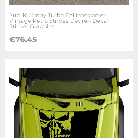
Suzuki Jimny Turbo Epi Intercooler
Vintage Retro Stripes Deuren Decal
Sticker Graphics
€
76.45