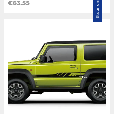
€
63.55