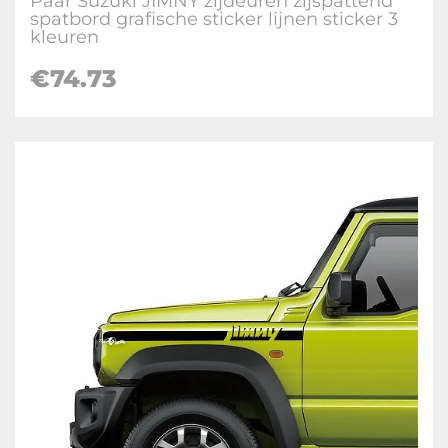
Paar Suzuki JIMNY zijdeuren zijspattend
spatbord grafische sticker lijnen sticker 3
kleuren
€
74.73