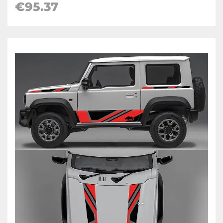
€
95.37