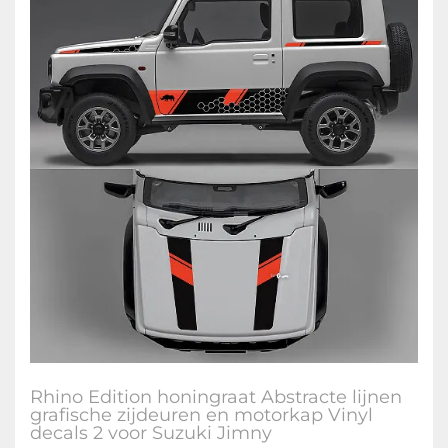
Rhino Edition honingraat Abstracte lijnen
grafische zijdeuren en motorkap Vinyl
decals 2 voor Suzuki Jimny