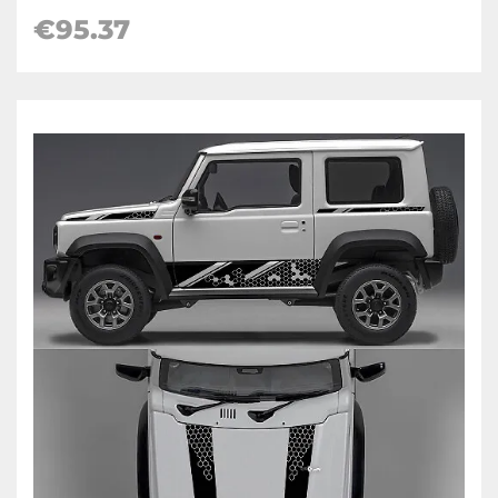
€
95.37