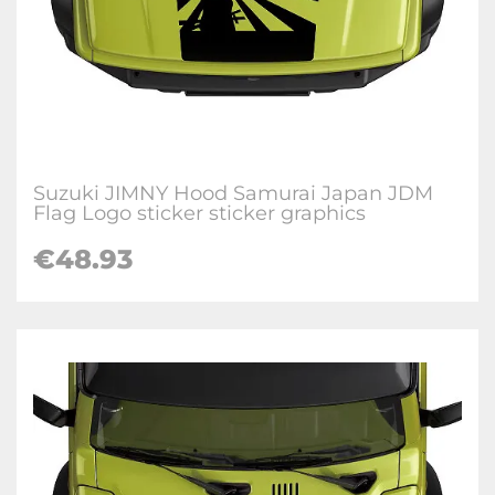
Suzuki JIMNY Hood Samurai Japan JDM
Flag Logo sticker sticker graphics
€
48.93