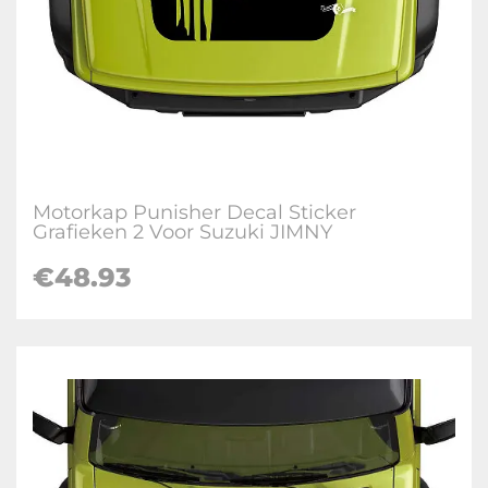
Motorkap Punisher Decal Sticker
Grafieken 2 Voor Suzuki JIMNY
€
48.93