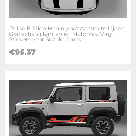
Rhino Edition Honingraat Abstracte Lijnen
Grafische Zijkanten en Motorkap Vinyl
Stickers voor Suzuki Jimny
€
95.37