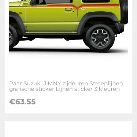
Paar Suzuki JIMNY zijdeuren Streeplijnen
grafische sticker Lijnen sticker 3 kleuren
€
63.55