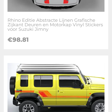
Rhino Editie Abstracte Lijnen Grafische
Zijkant Deuren en Motorkap Vinyl Stickers
voor Suzuki Jimny
€
98.81