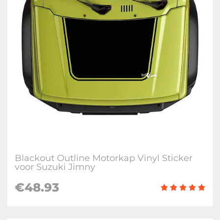
Blackout Outline Motorkap Vinyl Sticker
voor Suzuki Jimny
€
48.93