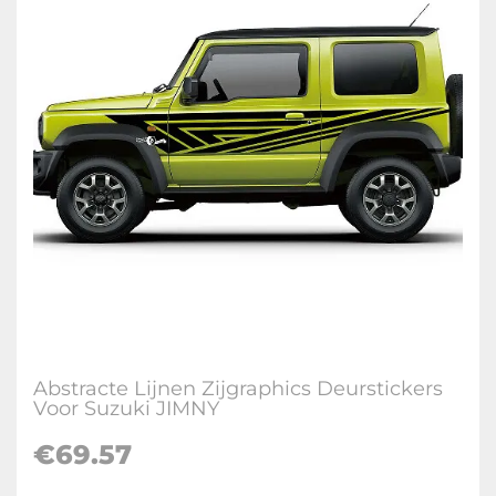
Abstracte Lijnen Zijgraphics Deurstickers
Voor Suzuki JIMNY
€
69.57