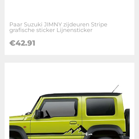
Paar Suzuki JIMNY zijdeuren Stripe
grafische sticker Lijnensticker
€
42.91