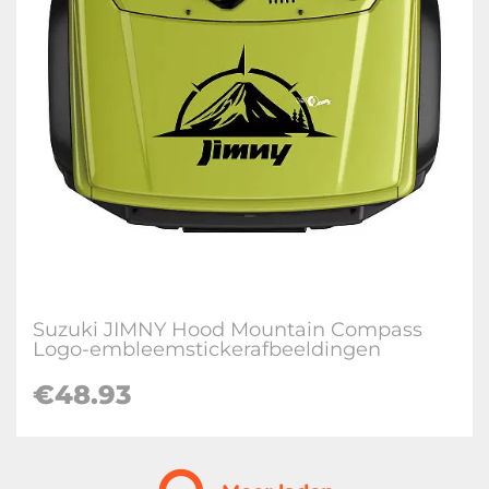
Suzuki JIMNY Hood Mountain Compass
Logo-embleemstickerafbeeldingen
€
48.93