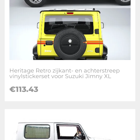
Heritage Retro zijkant- en achterstreep
vinylstickerset voor Suzuki Jimny XL
€
113.43