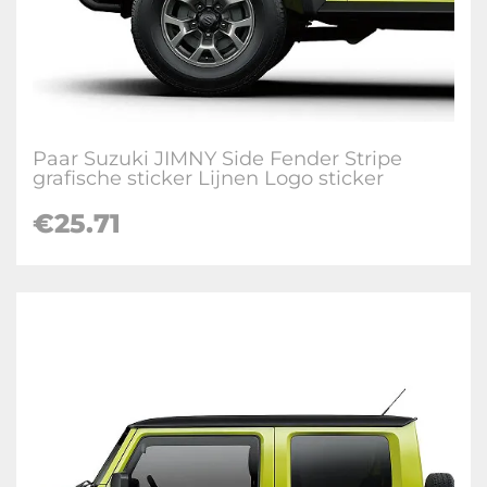
Paar Suzuki JIMNY Side Fender Stripe
grafische sticker Lijnen Logo sticker
€
25.71