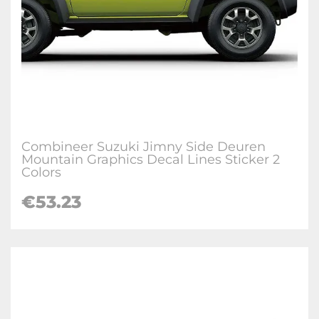
Combineer Suzuki Jimny Side Deuren
Mountain Graphics Decal Lines Sticker 2
Colors
€
53.23