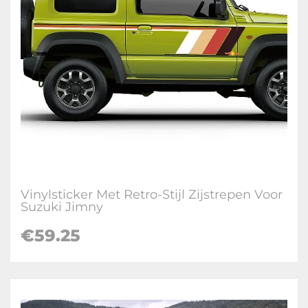
Vinylsticker Met Retro-Stijl Zijstrepen Voor
Suzuki Jimny
€
59.25