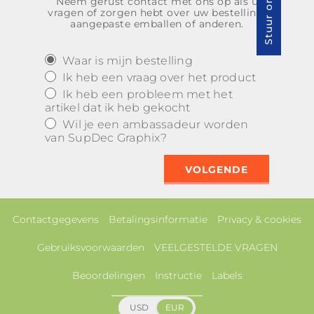
Neem gerust contact met ons op als u
vragen of zorgen hebt over uw bestelling,
aangepaste emballen of anderen.
Waar is mijn bestelling
Ik heb een vraag over het product
Ik heb een probleem met het
artikel dat ik heb gekocht
Wil je een ambassadeur worden
van SupDec Graphix?
Contactgegevens
Betalingsinformatie
Privacy & cookies
Gebruiksvoorwaarden
VEELGESTELDE VRAGEN
Beoordelingen
Instructie
Labels
USD
EUR