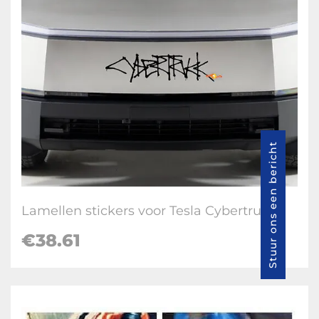
Stuur ons een bericht
Lamellen stickers voor Tesla Cybertruck
€
38.61