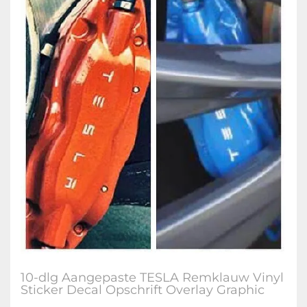
10-dlg Aangepaste TESLA Remklauw Vinyl
Sticker Decal Opschrift Overlay Graphic