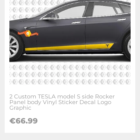
2 Custom TESLA model S side Rocker
Panel body Vinyl Sticker Decal Logo
Graphic
€
66.99