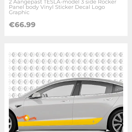
2 Aangepast TESLA-model 3 side Rocker
Panel body Vinyl Sticker Decal Logo
Graphic
€
66.99