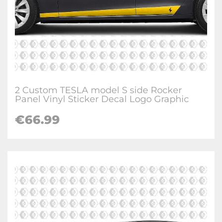
2 Custom TESLA model S side Rocker
Panel Vinyl Sticker Decal Logo Graphic
€
66.99