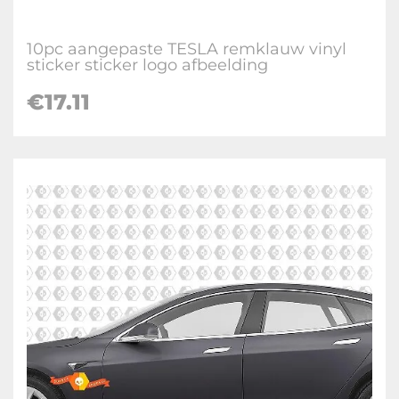
10pc aangepaste TESLA remklauw vinyl
sticker sticker logo afbeelding
€
17.11