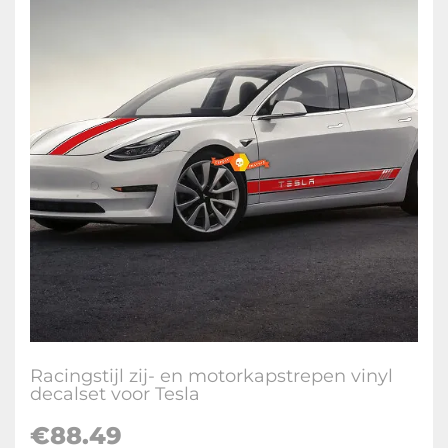
Racingstijl zij- en motorkapstrepen vinyl
decalset voor Tesla
€
88.49