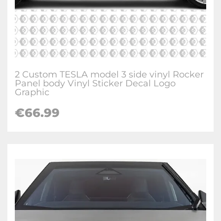
2 Custom TESLA model 3 side vinyl Rocker
Panel body Vinyl Sticker Decal Logo
Graphic
€
66.99