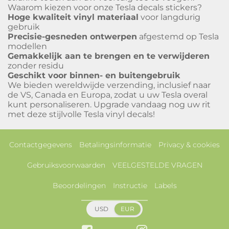
Waarom kiezen voor onze Tesla decals stickers?
Hoge kwaliteit vinyl materiaal
voor langdurig
gebruik
Precisie-gesneden ontwerpen
afgestemd op Tesla
modellen
Gemakkelijk aan te brengen en te verwijderen
zonder residu
Geschikt voor binnen- en buitengebruik
We bieden wereldwijde verzending, inclusief naar
de VS, Canada en Europa, zodat u uw Tesla overal
kunt personaliseren. Upgrade vandaag nog uw rit
met deze stijlvolle Tesla vinyl decals!
Contactgegevens
Betalingsinformatie
Privacy & cookies
Gebruiksvoorwaarden
VEELGESTELDE VRAGEN
Beoordelingen
Instructie
Labels
USD
EUR