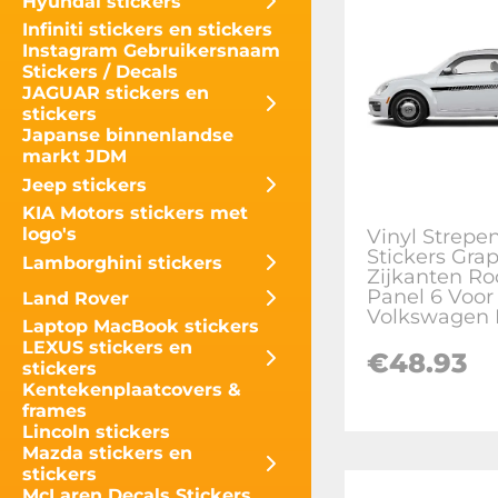
Hyundai stickers
Infiniti stickers en stickers
Instagram Gebruikersnaam
Stickers / Decals
JAGUAR stickers en
stickers
Japanse binnenlandse
markt JDM
Jeep stickers
KIA Motors stickers met
logo's
Vinyl Strepe
Stickers Gra
Lamborghini stickers
Zijkanten Ro
Panel 6 Voor
Land Rover
Volkswagen 
Laptop MacBook stickers
LEXUS stickers en
€
48.93
stickers
Kentekenplaatcovers &
frames
Lincoln stickers
Mazda stickers en
stickers
McLaren Decals Stickers