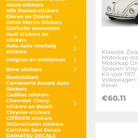
Acura-stickers
Alfa Romeo-stickers
Dieren en Draken
Aston Martin Stickers
Grafische elementen
Audi stickers en
stickers
Auto Auto Voertuig
Klassiek Zwa
stickers
Motorkap Inz
Insignes en emblemen
Motorkap Om
Strepen Viny
Bmw stickers
Kit voor 1971
Bootstickers
Volkswagen 
Carrosserie Accent Auto
Kever
Stickers
Cadillac stickers
€
60.11
Chevrolet Chevy
stickers en decals
Chrysler-stickers
CITROEN stickers
Stripverhalen stickers
Cornhole Spel Decals
DAIHATSU DECALS