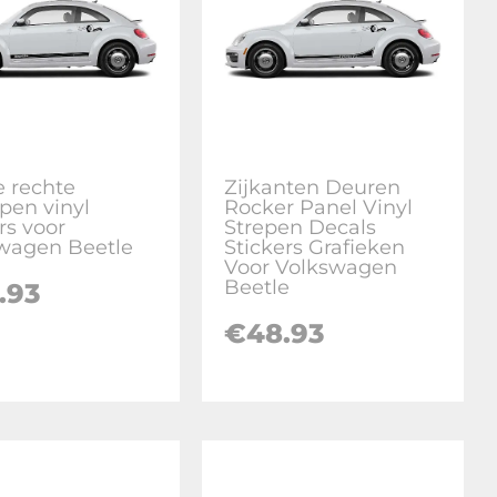
e rechte
Zijkanten Deuren
epen vinyl
Rocker Panel Vinyl
rs voor
Strepen Decals
wagen Beetle
Stickers Grafieken
Voor Volkswagen
Beetle
.93
€
48.93