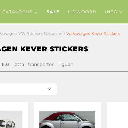
CATALOGUS
SALE
LIDWOORD
INFO
lkswagen VW Stickers Decals 🚙
\
Volkswagen Kever Stickers
GEN KEVER STICKERS
ID3
jetta
transporter
Tiguan