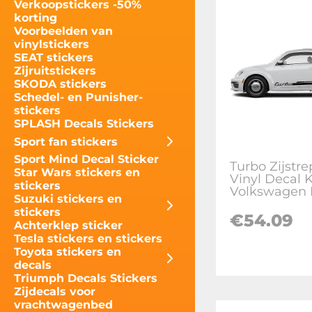
Verkoopstickers -50%
korting
Voorbeelden van
vinylstickers
SEAT stickers
Zijruitstickers
SKODA stickers
Schedel- en Punisher-
stickers
SPLASH Decals Stickers
Sport fan stickers
Sport Mind Decal Sticker
Turbo Zijstr
Star Wars stickers en
Vinyl Decal K
stickers
Volkswagen 
Suzuki stickers en
stickers
€
54.09
Achterklep sticker
Tesla stickers en stickers
Toyota stickers en
decals
Triumph Decals Stickers
Zijdecals voor
vrachtwagenbed