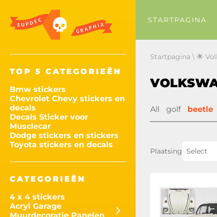
STARTPAGINA
Startpagina
\
🌟 Vo
TOP 5 CATEGORIEËN
VOLKSWA
Bmw stickers
Chevrolet Chevy stickers en
decals
All
golf
beetle
Decals Sticker voor
Musclecar
Dodge stickers en stickers
Toyota stickers en decals
Plaatsing
Select
CATEGORIEËN
4 x 4 stickers
Acryl Garage
Muurdecoratie Panelen