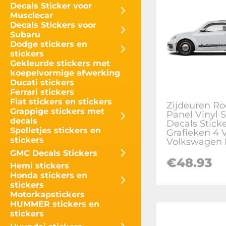
Decals Sticker voor
Musclecar
Decals Stickers voor
Subaru
Dodge stickers en
stickers
Gekleurde stickers met
koepelvormige afwerking
Ducati stickers
Ferrari stickers
Fiat stickers en stickers
Zijdeuren Ro
Grappige stickers met
Panel Vinyl 
decals
Decals Stick
Spelletjes stickers en
Grafieken 4 
stickers
Volkswagen 
GMC Decals Stickers
€
48.93
Hemi stickers
Honda stickers en
stickers
Motorkapstickers
HUMMER stickers en
stickers