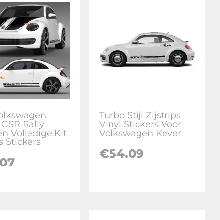
olkswagen
Turbo Stijl Zijstrips
 GSR Rally
Vinyl Stickers Voor
en Volledige Kit
Volkswagen Kever
s Stickers
€
54.09
.07