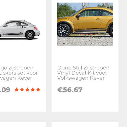
go zijstrepen
Dune Stijl Zijstrepen
tickers set voor
Vinyl Decal Kit voor
wagen Kever
Volkswagen Kever
.09
€
56.67