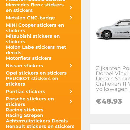
Mercedes Benz stickers
en stickers
Metalen CNC-badge
MINI Cooper stickers en
stickers
Mitsubishi stickers en
stickers
Molon Labe stickers met
decals
Motorfiets stickers
Nissan stickers
Zijkanten Por
Dorpel Vinyl
Opel stickers en stickers
Decals Stick
PEUGEOT stickers en
Grafieken 11 
stickers
Volkswagen 
Pontiac stickers
Porsche stickers en
€
48.93
stickers
Racing stickers
Racing Strepen
Achterruitstickers Decals
Renault stickers en stickers