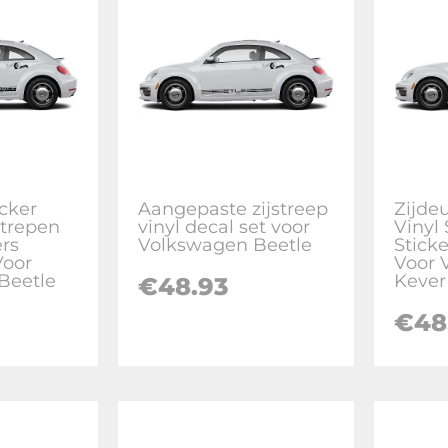
cker
Aangepaste zijstreep
Zijde
Strepen
vinyl decal set voor
Vinyl
ers
Volkswagen Beetle
Sticke
Voor
Voor 
Beetle
Kever
€
48.93
€
48