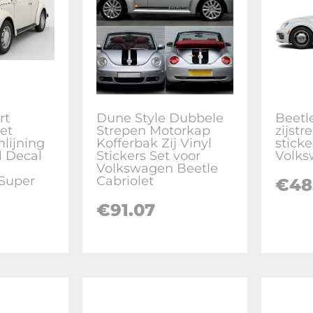
rt
Dune Style Dubbele
Beetl
et
Strepen Motorkap
zijstr
lijning
Kofferbak Zij Vinyl
sticke
l Decal
Stickers Set voor
Volks
Volkswagen Beetle
Super
Cabriolet
€
48
€
91.07