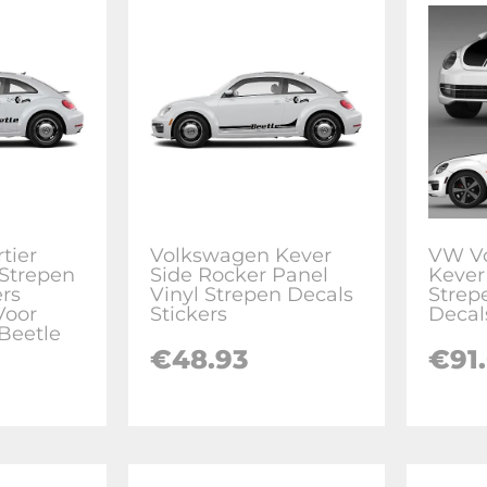
tier
Volkswagen Kever
VW V
 Strepen
Side Rocker Panel
Kever
ers
Vinyl Strepen Decals
Strep
Voor
Stickers
Decal
Beetle
€
48.93
€
91