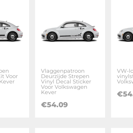
epen
Vlaggenpatroon
VW-lo
it Voor
Deurzijde Strepen
vinyls
Kever
Vinyl Decal Sticker
Volks
Voor Volkswagen
Kever
€
54
€
54.09