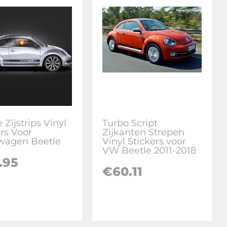
 Zijstrips Vinyl
Turbo Script
ers Voor
Zijkanten Strepen
wagen Beetle
Vinyl Stickers voor
VW Beetle 2011-2018
.95
€
60.11