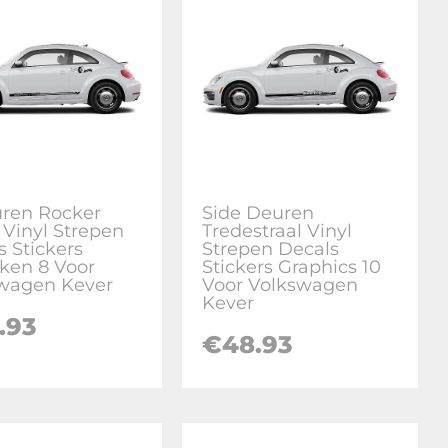
uren Rocker
Side Deuren
 Vinyl Strepen
Tredestraal Vinyl
s Stickers
Strepen Decals
eken 8 Voor
Stickers Graphics 10
wagen Kever
Voor Volkswagen
Kever
.93
€
48.93