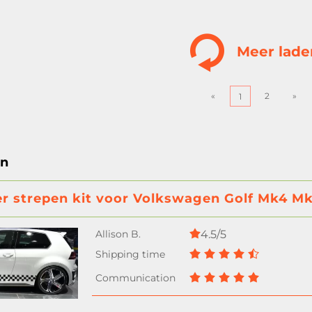
Meer lade
«
2
»
1
en
ker strepen kit voor Volkswagen Golf Mk4 M
4.5/5