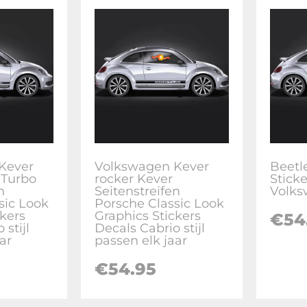
Kever
Volkswagen Kever
Beetle
 Turbo
rocker Kever
Stick
n
Seitenstreifen
Volks
sic Look
Porsche Classic Look
ckers
Graphics Stickers
€
54
 stijl
Decals Cabrio stijl
ar
passen elk jaar
€
54.95