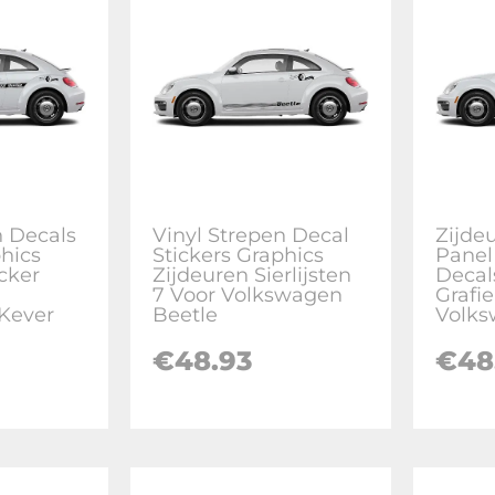
n Decals
Vinyl Strepen Decal
Zijde
phics
Stickers Graphics
Panel
cker
Zijdeuren Sierlijsten
Decal
7 Voor Volkswagen
Grafi
Kever
Beetle
Volks
€
48.93
€
48