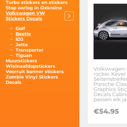
Turbo stickers en stickers
Stop oorlog in Oekraïne
Volkswagen VW
Stickers Decals
Golf
Beetle
ID3
Jetta
Transporter
Tiguan
Muurstickers
Wielnaafdopstickers
Volkswagen 
Voorruit banner stickers
rocker Kever
Zombie Vinyl Stickers
Seitenstreife
Decals
Porsche Clas
Graphics Sti
Decals Cabrio
passen elk ja
€
54.95