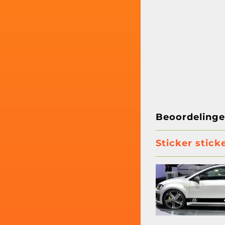
Beoordeling
Sticker stic