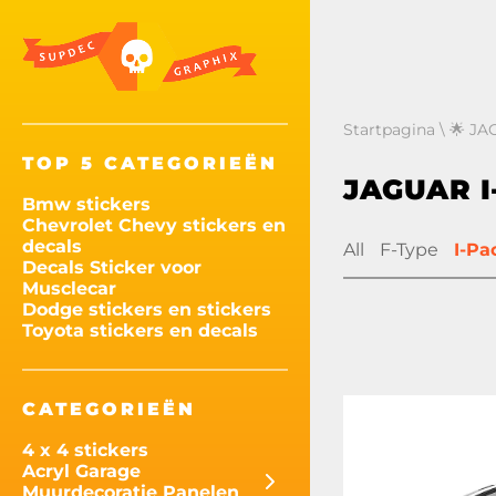
Startpagina
\
🌟 JA
TOP 5 CATEGORIEËN
JAGUAR I
Bmw stickers
Chevrolet Chevy stickers en
decals
All
F-Type
I-Pa
Decals Sticker voor
Musclecar
Dodge stickers en stickers
Toyota stickers en decals
CATEGORIEËN
4 x 4 stickers
Acryl Garage
Muurdecoratie Panelen