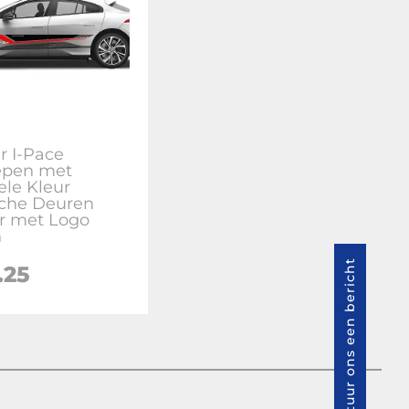
r I-Pace
repen met
le Kleur
sche Deuren
er met Logo
n
Stuur ons een bericht
.25