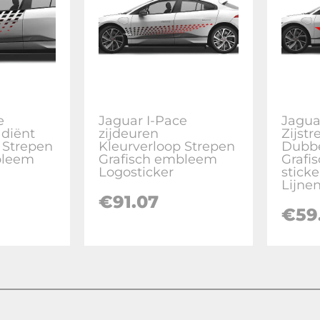
e
Jaguar I-Pace
Jagua
adiënt
zijdeuren
Zijst
r Strepen
Kleurverloop Strepen
Dubbe
bleem
Grafisch embleem
Grafi
Logosticker
stick
Lijne
€
91.07
€
59