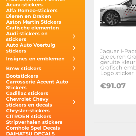
Acura-stickers
Alfa Romeo-stickers
Dieren en Draken
Aston Martin Stickers
Grafische elementen
Audi stickers en
stickers
Auto Auto Voertuig
Jaguar I-Pac
stickers
zijdeuren Gr
Insignes en emblemen
geruite kleu
Grafisch em
Bmw stickers
Logo sticker
Bootstickers
Carrosserie Accent Auto
€
91.07
Stickers
Cadillac stickers
Chevrolet Chevy
stickers en decals
Chrysler-stickers
CITROEN stickers
Stripverhalen stickers
Cornhole Spel Decals
DAIHATSU DECALS