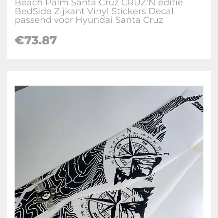
Beach Palm Santa Cruz CRUZ'N editie
BedSide Zijkant Vinyl Stickers Decal
passend voor Hyundai Santa Cruz
€
73.87