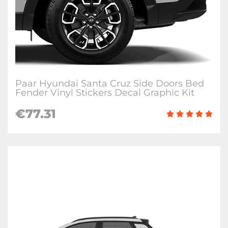
Paar Hyundai Santa Cruz Side Doors Bed
Fender Vinyl Stickers Decal Graphic Kit
€
77.31