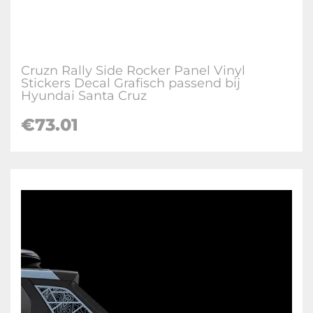
Cruzn Rally Side Rocker Panel Vinyl
Stickers Decal Grafisch passend bij
Hyundai Santa Cruz
€
73.01