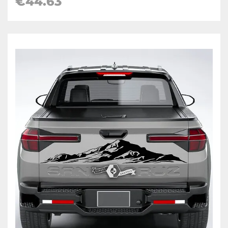
€
44.63