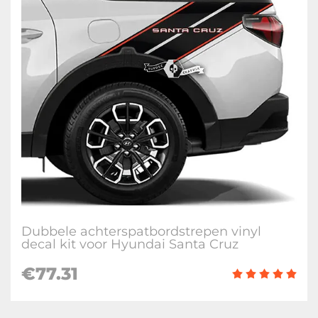
Dubbele achterspatbordstrepen vinyl
decal kit voor Hyundai Santa Cruz
€
77.31