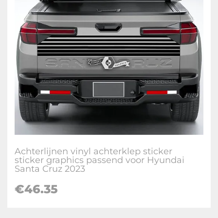
Achterlijnen vinyl achterklep sticker
sticker graphics passend voor Hyundai
Santa Cruz 2023
€
46.35