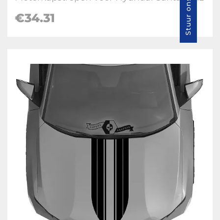
€
34.31