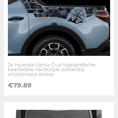
2x Hyundai Santa Cruz topografische
kaarteditie nachtzijde achterstijl
vinylstickers sticker
€
79.89