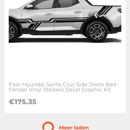
Paar Hyundai Santa Cruz Side Doors Bed
Fender Vinyl Stickers Decal Graphic Kit
€
175.35
Meer laden