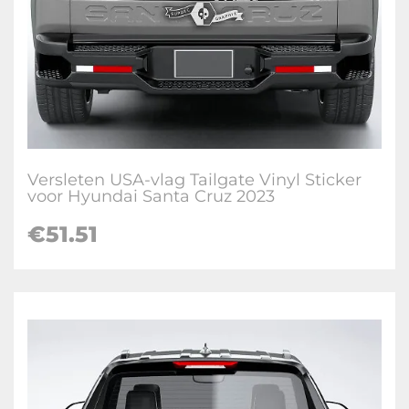
Versleten USA-vlag Tailgate Vinyl Sticker
voor Hyundai Santa Cruz 2023
€
51.51