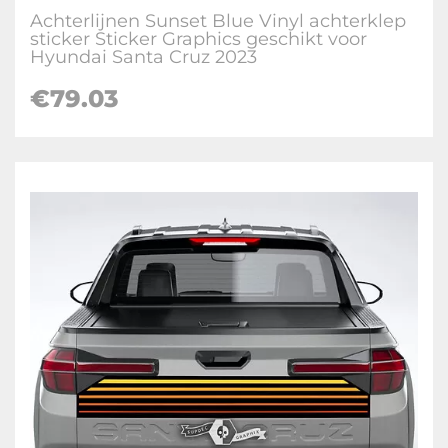
Achterlijnen Sunset Blue Vinyl achterklep
sticker Sticker Graphics geschikt voor
Hyundai Santa Cruz 2023
€
79.03