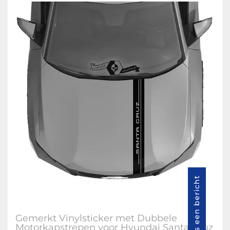
Stuur ons een bericht
Gemerkt Vinylsticker met Dubbele
Motorkapstrepen voor Hyundai Santa Cruz