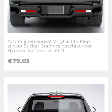
Achterlijnen Sunset Vinyl achterklep
sticker Sticker Graphics geschikt voor
Hyundai Santa Cruz 2023
€
79.03