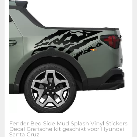
Fender Bed Side Mud Splash Vinyl Stickers
Decal Grafische kit geschikt voor Hyundai
Santa Cruz