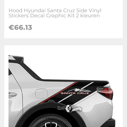
Hood Hyundai Santa Cruz Side Vinyl
Stickers Decal Graphic Kit 2 kleuren
€
66.13